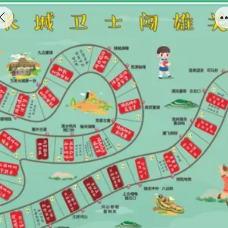
长城卫士闯雄关飞行棋