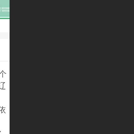
个
辽
依
奖