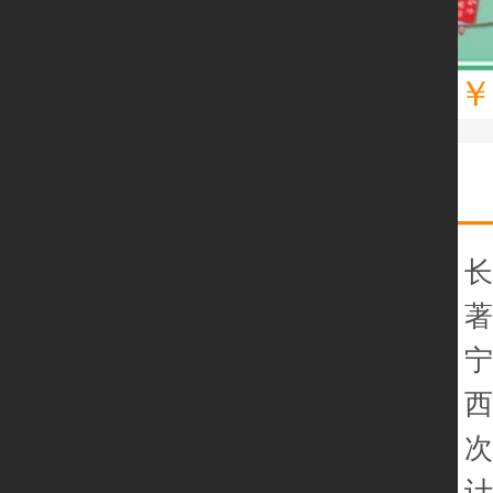
￥
长
计