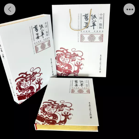
陕北民歌非遗剪纸