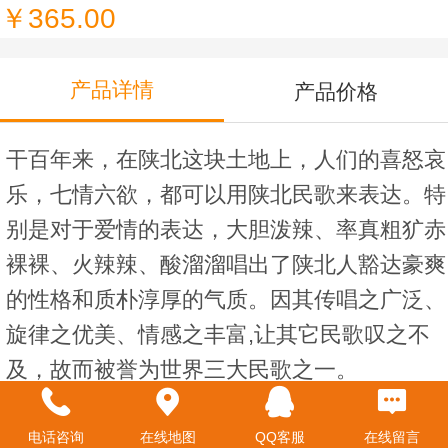
￥365.00
产品详情
产品价格
干百年来，在陕北这块土地上，人们的喜怒哀
乐，七情六欲，都可以用陕北民歌来表达。特
别是对于爱情的表达，大胆泼辣、率真粗犷赤
裸裸、火辣辣、酸溜溜唱出了陕北人豁达豪爽
的性格和质朴淳厚的气质。因其传唱之广泛、
旋律之优美、情感之丰富,让其它民歌叹之不
及，故而被誉为世界三大民歌之一。
产品名称： 陕北民歌非遗剪纸
包装尺寸： 37.5cmX28.5cmX6cm
电话咨询
在线地图
QQ客服
在线留言