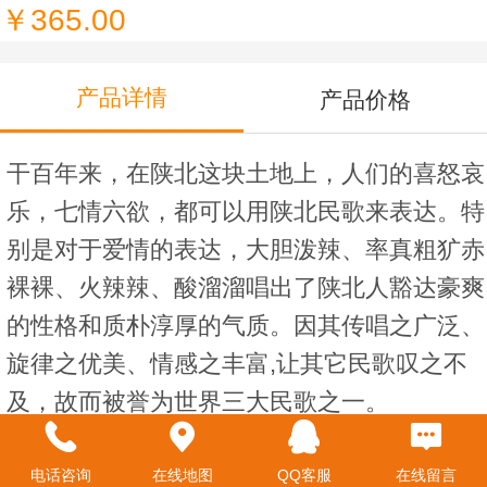
￥365.00
产品详情
产品价格
干百年来，在陕北这块土地上，人们的喜怒哀
乐，七情六欲，都可以用陕北民歌来表达。特
别是对于爱情的表达，大胆泼辣、率真粗犷赤
裸裸、火辣辣、酸溜溜唱出了陕北人豁达豪爽
的性格和质朴淳厚的气质。因其传唱之广泛、
旋律之优美、情感之丰富,让其它民歌叹之不
及，故而被誉为世界三大民歌之一。
产品名称： 陕北民歌非遗剪纸
包装尺寸： 37.5cmX28.5cmX6cm
电话咨询
在线地图
QQ客服
在线留言