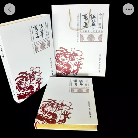
陕北民歌非遗剪纸